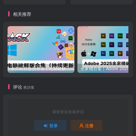
具，一键换天空等
相关推荐
永久钻石会员专享丨电脑破解软件合集(更新至2025.4.11）
全家桶合集丨Adobe 2025全家桶 
评论
抢沙发
请登录后发表评论
登录
注册