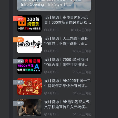
Intro Opening – Ink Style Tit...
设计资源丨高质量纯音乐合
TOP2
集！330首新春国风喜庆欢庆
音效素材合集，分类整理，
4月12日
8141人已阅读
MP3格式
设计资源丨人工精选可商用
TOP3
字体包，不仅可商用，而且
超美观
4月12日
657人已阅读
设计资源丨7500+款可商用
TOP4
字体合集！附带可商用证明
协议，分类清晰，建议收藏
户协议
、
隐私声明
4月12日
737人已阅读
使用
设计资源丨AE2025中国十二
TOP5
生肖蛇年新年快乐节日红色
喜庆LOGO模板片头
4月12日
312人已阅读
设计资源丨AE电影游戏大气
TOP6
文字标题宣传片头开场模版
Epic Cinematic Titles Trailer
4月12日
518人已阅读