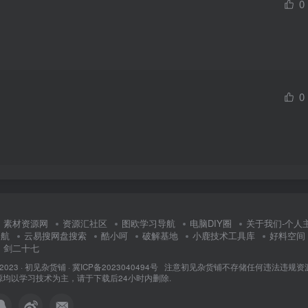
0
0
素材资源网
资源汇社区
图欧学习导航
电脑DIY圈
关于我们-个人
导航
云易搜网盘搜索
酷小呵
破解基地
小鹿技术工具库
好料空间
剑二十七
 2023 ·
初见杂货铺
·
冀ICP备2023040494号 注意
初见杂货铺
不存储任何违法违规资
均以学习技术为主，请于下载后24小时内删除.