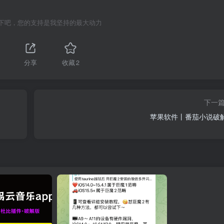
下吧，您的支持是我坚持的最大动力
1
分享
收藏
2
下一
苹果软件丨番茄小说破