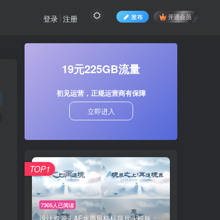
发布
开通会员
登录
注册
19元225GB流量
初见运营，正规运营商有保障
立即进入
TOP1
7305人已阅读
设计资源丨AE水墨风格标题片头模板：