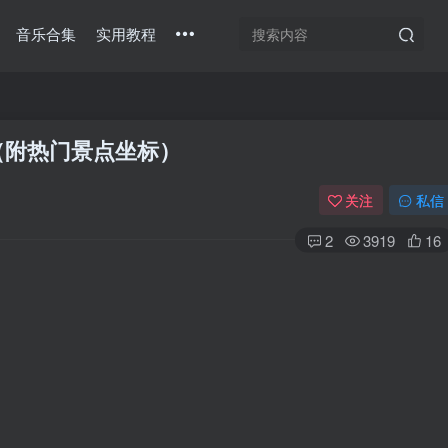
音乐合集
实用教程
（附热门景点坐标）
关注
私信
2
3919
16
扫码登录
使用
其它方式登录
或
注册