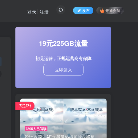
发布
开通会员
登录
注册
19元225GB流量
初见运营，正规运营商有保障
立即进入
TOP1
7305人已阅读
设计资源丨AE水墨风格标题片头模板：