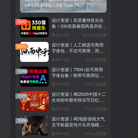
Intro Opening – Ink Style Tit...
设计资源丨高质量纯音乐合
TOP2
集！330首新春国风喜庆欢庆
音效素材合集，分类整理，
4月12日
8141人已阅读
MP3格式
设计资源丨人工精选可商用
TOP3
字体包，不仅可商用，而且
超美观
4月12日
657人已阅读
设计资源丨7500+款可商用
TOP4
字体合集！附带可商用证明
协议，分类清晰，建议收藏
4月12日
737人已阅读
用户协议
、
隐私声明
使用
设计资源丨AE2025中国十二
TOP5
生肖蛇年新年快乐节日红色
喜庆LOGO模板片头
4月12日
312人已阅读
设计资源丨AE电影游戏大气
TOP6
文字标题宣传片头开场模版
Epic Cinematic Titles Trailer
4月12日
518人已阅读