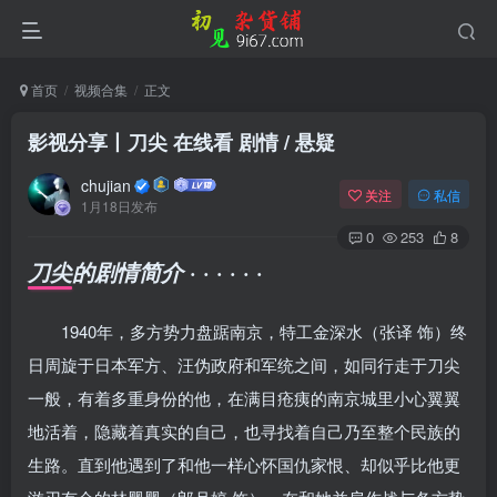
首页
视频合集
正文
影视分享丨刀尖 在线看 剧情 / 悬疑
chujian
关注
私信
1月18日发布
0
253
8
· · · · · ·
刀尖的剧情简介
1940年，多方势力盘踞南京，特工金深水（张译 饰）终
日周旋于日本军方、汪伪政府和军统之间，如同行走于刀尖
一般，有着多重身份的他，在满目疮痍的南京城里小心翼翼
地活着，隐藏着真实的自己，也寻找着自己乃至整个民族的
生路。直到他遇到了和他一样心怀国仇家恨、却似乎比他更