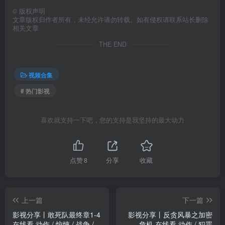
©
版权声明
文章版权归作者所有，未经允许请勿转载。如有侵权请联系站长删除
相关文章
THE END
视频合集
# 热门影视
喜欢就支持一下吧，您的支持是我坚持的最大动力
点赞
8
分享
收藏
上一篇
下一篇
影视分享丨敢死队最终章1-4
影视分享丨反贪风暴之加密
在线看 动作 / 惊悚 / 战争 /
危机 在线看 动作 / 犯罪