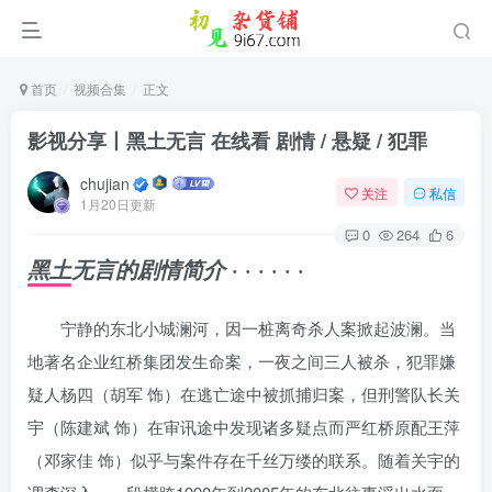
首页
视频合集
正文
影视分享丨黑土无言 在线看 剧情 / 悬疑 / 犯罪
chujian
关注
私信
1月20日更新
0
264
6
· · · · · ·
黑土无言的剧情简介
宁静的东北小城澜河，因一桩离奇杀人案掀起波澜。当
地著名企业红桥集团发生命案，一夜之间三人被杀，犯罪嫌
疑人杨四（胡军 饰）在逃亡途中被抓捕归案，但刑警队长关
宇（陈建斌 饰）在审讯途中发现诸多疑点而严红桥原配王萍
（邓家佳 饰）似乎与案件存在千丝万缕的联系。随着关宇的