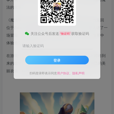
法的世界。
《魔法季节：沉睡的大地》讲述了沙漠拾荒者Amon在返回
位于Zaber的家途中遇到了一只奇怪的生物，从而卷入进了一
关注公众号后发送
获取验证码
“验证码”
场冒险。来一起加入Amon和他的伙伴中，在Umbra世界中
体验难忘的奇幻之旅。
请输入验证码
在游戏中，你要探索这个古老而又神秘的星球，化解即将到
登录
来的战争，当然，能做的不止这些，你还可以发展自己的美
丽农场，种植收获各类物品。
扫码登录即表示同意
用户协议
、
隐私声明