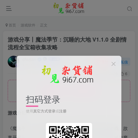
首页
游戏软件
正文
游戏分享丨魔法季节：沉睡的大地 V1.1.0 全剧情
流程全宝箱收集攻略
chujian
关注
私信
1月21日发布
2
2538
6
隐藏内容，请登录后查看
扫码登录
使用
其它方式登录
或
注册
游戏介绍
《魔法季节：沉睡的大地》是一款回合制角色扮演游戏，故
事开展于一个停止转动几千年的星球，一个交杂着机械与魔