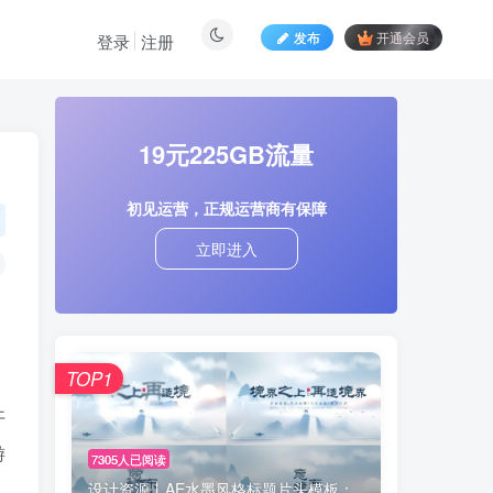
发布
开通会员
登录
注册
19元225GB流量
初见运营，正规运营商有保障
立即进入
TOP1
开
游
7305人已阅读
设计资源丨AE水墨风格标题片头模板：