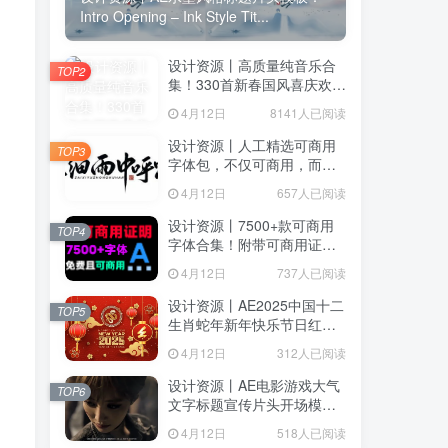
Intro Opening – Ink Style Tit...
设计资源丨高质量纯音乐合
TOP2
集！330首新春国风喜庆欢庆
音效素材合集，分类整理，
4月12日
8141人已阅读
MP3格式
设计资源丨人工精选可商用
TOP3
字体包，不仅可商用，而且
超美观
4月12日
657人已阅读
设计资源丨7500+款可商用
TOP4
字体合集！附带可商用证明
协议，分类清晰，建议收藏
4月12日
737人已阅读
用户协议
、
隐私声明
使用
设计资源丨AE2025中国十二
TOP5
生肖蛇年新年快乐节日红色
喜庆LOGO模板片头
4月12日
312人已阅读
设计资源丨AE电影游戏大气
TOP6
文字标题宣传片头开场模版
Epic Cinematic Titles Trailer
4月12日
518人已阅读