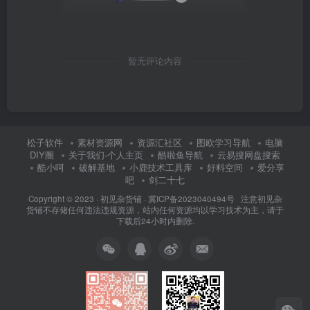
暂无评论内容
松子软件
素材资源网
资源汇社区
图欧学习导航
电脑
DIY圈
关于我们-个人主页
酷啦鱼导航
云易搜网盘搜索
酷小呵
破解基地
小鹿技术工具库
好料空间
爱分享
吧
剑二十七
Copyright © 2023 ·
初见杂货铺
·
冀ICP备2023040494号 注意
初见杂
货铺
不存储任何违法违规资源，站内任何资源均以学习技术为主，请于
下载后24小时内删除.