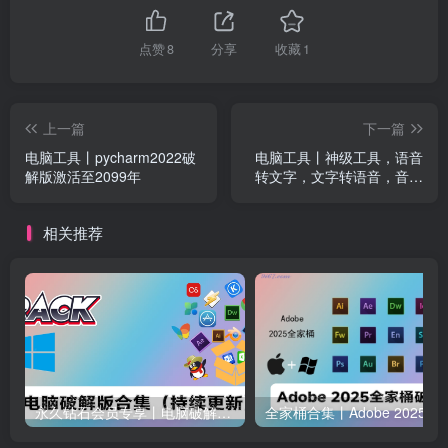
点赞
8
分享
收藏
1
上一篇
下一篇
电脑工具丨pycharm2022破
电脑工具丨神级工具，语音
解版激活至2099年
转文字，文字转语音，音轨
分离等全本地化，无须担心
破解失效
相关推荐
永久钻石会员专享丨电脑破解软件合集(更新至2025.4.11）
全家桶合集丨Adobe 2025全家桶 