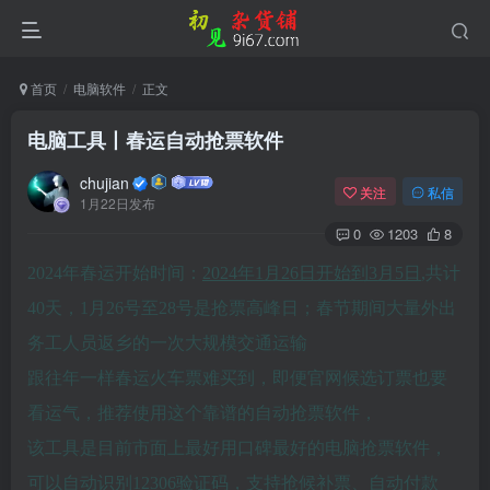
首页
电脑软件
正文
电脑工具丨春运自动抢票软件
chujian
关注
私信
1月22日发布
0
1203
8
2024年春运开始时间：
2024年1月26日开始到3月5日
,共计
40天，1月26号至28号是抢票高峰日；春节期间大量外出
务工人员返乡的一次大规模交通运输
登录
跟往年一样春运火车票难买到，即便官网候选订票也要
没有账号？立即注册
看运气，推荐使用这个靠谱的自动抢票软件，
该工具是目前市面上最好用口碑最好的电脑抢票软件，
用户名或邮箱
可以自动识别12306验证码，支持抢候补票、自动付款