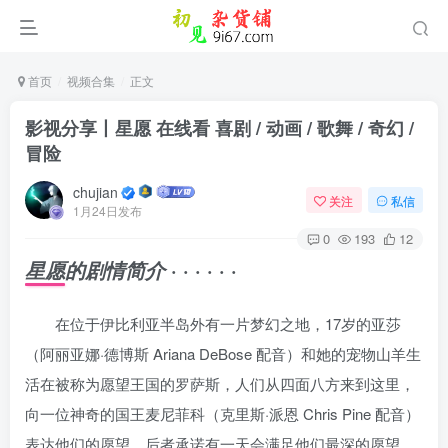
首页
视频合集
正文
影视分享丨星愿 在线看 喜剧 / 动画 / 歌舞 / 奇幻 /
冒险
chujian
关注
私信
1月24日发布
0
193
12
· · · · · ·
星愿的剧情简介
在位于伊比利亚半岛外有一片梦幻之地，17岁的亚莎
（阿丽亚娜·德博斯 Ariana DeBose 配音）和她的宠物山羊生
活在被称为愿望王国的罗萨斯，人们从四面八方来到这里，
向一位神奇的国王麦尼菲科（克里斯·派恩 Chris Pine 配音）
表达他们的愿望，后者承诺有一天会满足他们最深的愿望，