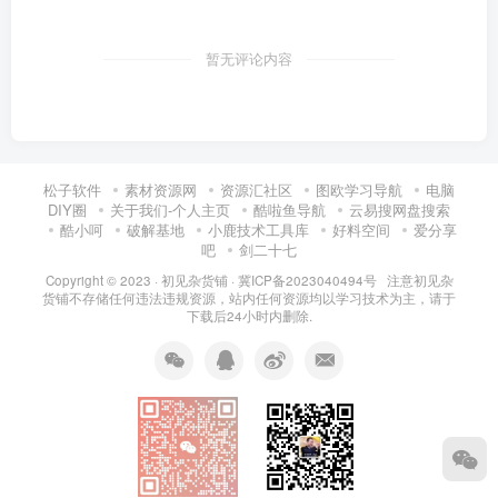
暂无评论内容
松子软件
素材资源网
资源汇社区
图欧学习导航
电脑
DIY圈
关于我们-个人主页
酷啦鱼导航
云易搜网盘搜索
酷小呵
破解基地
小鹿技术工具库
好料空间
爱分享
吧
剑二十七
Copyright © 2023 ·
初见杂货铺
·
冀ICP备2023040494号 注意
初见杂
货铺
不存储任何违法违规资源，站内任何资源均以学习技术为主，请于
下载后24小时内删除.