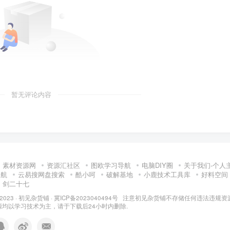
暂无评论内容
素材资源网
资源汇社区
图欧学习导航
电脑DIY圈
关于我们-个人
导航
云易搜网盘搜索
酷小呵
破解基地
小鹿技术工具库
好料空间
剑二十七
 2023 ·
初见杂货铺
·
冀ICP备2023040494号 注意
初见杂货铺
不存储任何违法违规资
均以学习技术为主，请于下载后24小时内删除.