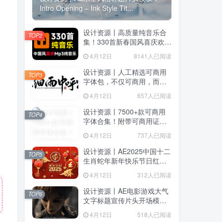
Intro Opening – Ink Style Tit...
设计资源丨高质量纯音乐合
TOP2
集！330首新春国风喜庆欢庆
音效素材合集，分类整理，
找回密码
|
免密登录
4月12日
8141人已阅读
MP3格式
设计资源丨人工精选可商用
TOP3
字体包，不仅可商用，而且
超美观
4月12日
657人已阅读
录
设计资源丨7500+款可商用
TOP4
字体合集！附带可商用证明
协议，分类清晰，建议收藏
4月12日
737人已阅读
使用
用户协议
、
隐私声明
设计资源丨AE2025中国十二
TOP5
生肖蛇年新年快乐节日红色
喜庆LOGO模板片头
4月12日
312人已阅读
设计资源丨AE电影游戏大气
TOP6
文字标题宣传片头开场模版
Epic Cinematic Titles Trailer
4月12日
518人已阅读