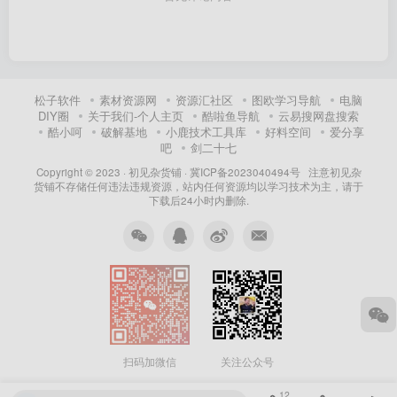
松子软件
素材资源网
资源汇社区
图欧学习导航
电脑
DIY圈
关于我们-个人主页
酷啦鱼导航
云易搜网盘搜索
酷小呵
破解基地
小鹿技术工具库
好料空间
爱分享
吧
剑二十七
Copyright © 2023 ·
初见杂货铺
·
冀ICP备2023040494号 注意
初见杂
货铺
不存储任何违法违规资源，站内任何资源均以学习技术为主，请于
下载后24小时内删除.
关注公众号
扫码加微信
12