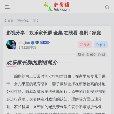
首页
视频合集
正文
影视分享丨欢乐家长群 全集 在线看 喜剧 / 家庭
chujian
关注
私信
2月22日更新
0
969
12
· · · · · ·
欢乐家长群的剧情简介
编剧刘向上日常时间安排相对自由，在家里负责儿子果
扫码登录
宁、女儿果宝的教育陪护，妻子戴静选择在薪酬较高的外地
公司打拼。随着双减政策的落地执行，原来的计划安排都势
使用
其它方式登录
或
注册
必进行调整，夫妻俩在对政策的认知、理解等方面出现分
歧。家长群里，来帮忙的老父亲刘学广表示不该减少作业