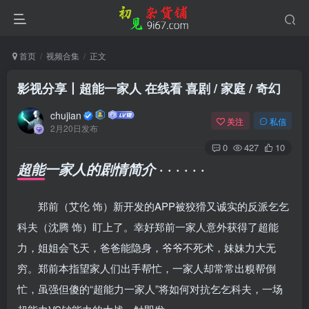
首页
视频合集
正文
影视分享丨超能一家人 在线看 喜剧 / 家庭 / 奇幻
chujian
关注
私信
2月20日发布
0
427
10
· · · · · ·
超能一家人的剧情简介
郑前（艾伦 饰）新开发的APP被狡猾又诚实的反派乞乞
科夫（沈腾 饰）盯上了。幸好郑前一家人意外获得了超能
力，姐姐会飞天，爸爸能隐身，爷爷不死术，妹妹力大无
穷。郑前本指望家人们出手帮忙，一家人却常常出糗帮倒
忙，虽强但傻的“超能力一家人”将如何对抗乞乞科夫，一场