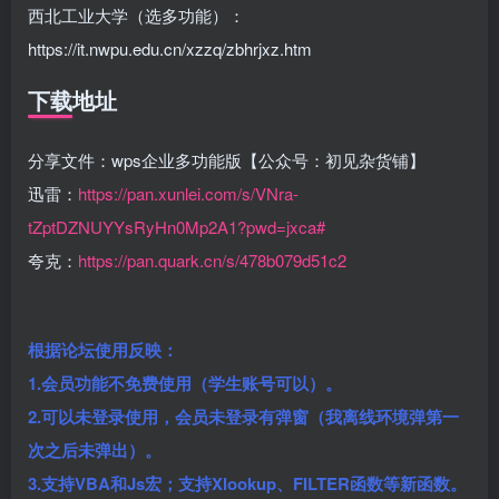
西北工业大学（选多功能）：
https://it.nwpu.edu.cn/xzzq/zbhrjxz.htm
下载地址
分享文件：wps企业多功能版【公众号：初见杂货铺】
迅雷：
https://pan.xunlei.com/s/VNra-
tZptDZNUYYsRyHn0Mp2A1?pwd=jxca#
夸克：
https://pan.quark.cn/s/478b079d51c2
根据论坛使用反映：
1.会员功能不免费使用（学生账号可以）。
2.可以未登录使用，会员未登录有弹窗（我离线环境弹第一
次之后未弹出）。
3.
支持VBA和Js宏；支持Xlookup、FILTER函数等新函数。