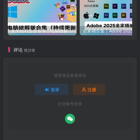
永久钻石会员专享丨电脑破解软件合集(更新至2025.4.11）
全家桶合集丨Adobe 2025全家桶 
评论
抢沙发
请登录后发表评论
登录
注册
社交账号登录