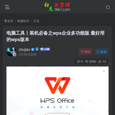
首页
电脑软件
正文
电脑工具丨装机必备之wps企业多功能版 最好用
的wps版本
chujian
关注
私信
2月26日发布
0
2590
13