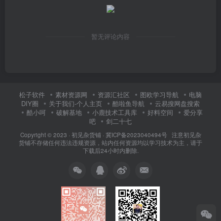
暂无评论内容
松子软件
素材资源网
资源汇社区
图欧学习导航
电脑
DIY圈
关于我们-个人主页
酷啦鱼导航
云易搜网盘搜索
酷小呵
破解基地
小鹿技术工具库
好料空间
爱分享
吧
剑二十七
Copyright © 2023 ·
初见杂货铺
·
冀ICP备2023040494号 注意
初见杂
货铺
不存储任何违法违规资源，站内任何资源均以学习技术为主，请于
下载后24小时内删除.