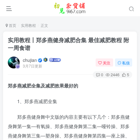
首页
实用教程
正文
实用教程丨郑多燕健身减肥合集 最佳减肥教程 附
一周食谱
chujian
关注
私信
3月7日更新
0
2446
5
郑多燕减肥全集及减肥效果最好的
1、郑多燕减肥全集
其它方式登录
注册
郑多燕健身舞中文版的内容主要有以下几个：郑多燕健
身舞第一集—有氧操、郑多燕健身舞第二集—哑铃操、郑多
燕健身舞第三集—塑身操、郑多燕健身舞第四集—座上操、