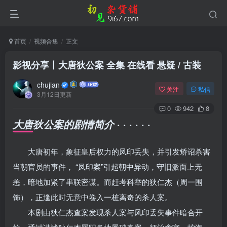
首页
视频合集
正文
影视分享丨大唐狄公案 全集 在线看 悬疑 / 古装
chujian
关注
私信
3月12日更新
0
942
8
· · · · · ·
大唐狄公案的剧情简介
大唐初年，象征皇后权力的凤印丢失，并引发矫诏杀害
当朝官员的事件， “凤印案”引起朝中异动，守旧派面上无
恙，暗地加紧了串联密谋。而赶考科举的狄仁杰（周一围
饰），正逢此时无意中卷入一桩离奇的杀人案。
本剧由狄仁杰查案发现杀人案与凤印丢失事件暗合开