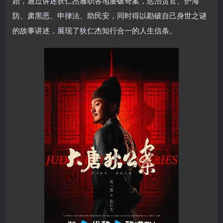
始，通过讲述狄仁杰履职各地屡破奇案，惩治贪官、护海
防、肃黑恶、申律法、助民安，同时得以勘破自己身世之谜
的故事讲述，展现了狄仁杰知行合一的人生信条。