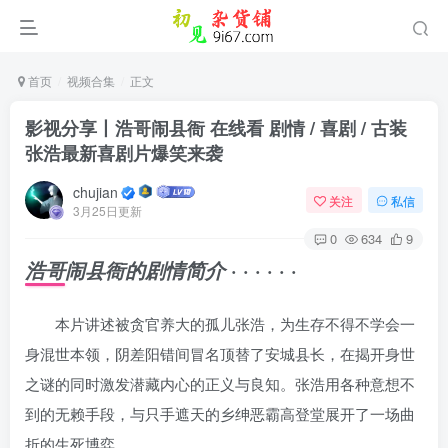
首页
视频合集
正文
影视分享丨浩哥闹县衙 在线看 剧情 / 喜剧 / 古装
张浩最新喜剧片爆笑来袭
chujian
关注
私信
3月25日更新
0
634
9
· · · · · ·
浩哥闹县衙的剧情简介
本片讲述被贪官养大的孤儿张浩，为生存不得不学会一
身混世本领，阴差阳错间冒名顶替了安城县长，在揭开身世
之谜的同时激发潜藏内心的正义与良知。张浩用各种意想不
到的无赖手段，与只手遮天的乡绅恶霸高登堂展开了一场曲
折的生死博弈。