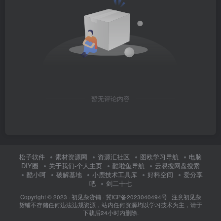
暂无评论内容
松子软件
素材资源网
资源汇社区
图欧学习导航
电脑
DIY圈
关于我们-个人主页
酷啦鱼导航
云易搜网盘搜索
酷小呵
破解基地
小鹿技术工具库
好料空间
爱分享
吧
剑二十七
Copyright © 2023 ·
初见杂货铺
·
冀ICP备2023040494号 注意
初见杂
货铺
不存储任何违法违规资源，站内任何资源均以学习技术为主，请于
下载后24小时内删除.