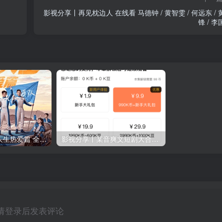
影视分享丨再见枕边人 在线看 马德钟 / 黄智雯 / 何远东 / 黄庭
锋 / 
影视分享丨飞驰人生热爱篇 全集 在线看 剧情 / 喜剧 / 动作
影视分享丨某音爽文短剧大合集，一次看够几百部
请登录后发表评论