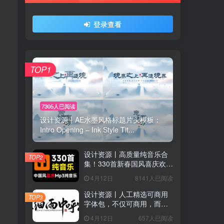
登录查看
找回密码
|
免密登录
TOP1
录
7305人已阅读
设计资源丨AE水墨风格标题片头模板：
Intro Opening – Ink Style Tit...
用户协议
、
隐私声明
设计资源丨高质量纯音乐合
TOP2
集！330首新春国风喜庆欢庆
音效素材合集，分类整理，
4月12日
8141人已阅读
MP3格式
设计资源丨人工精选可商用
TOP3
字体包，不仅可商用，而且
超美观
4月12日
657人已阅读