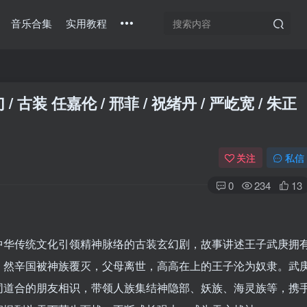
音乐合集
实用教程
 古装 任嘉伦 / 邢菲 / 祝绪丹 / 严屹宽 / 朱正
关注
私信
0
234
13
华传统文化引领精神脉络的古装玄幻剧，故事讲述王子武庚拥
。然辛国被神族覆灭，父母离世，高高在上的王子沦为奴隶。武
登录
同道合的朋友相识，带领人族集结神隐部、妖族、海灵族等，携
没有账号？立即注册