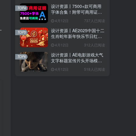
设计资源丨7500+款可商用
TOP4
字体合集！附带可商用证明
协议，分类清晰，建议收藏
4月12日
737人已阅读
使用
设计资源丨AE2025中国十二
TOP5
生肖蛇年新年快乐节日红色
喜庆LOGO模板片头
4月12日
312人已阅读
设计资源丨AE电影游戏大气
TOP6
文字标题宣传片头开场模版
Epic Cinematic Titles Trailer
4月12日
518人已阅读