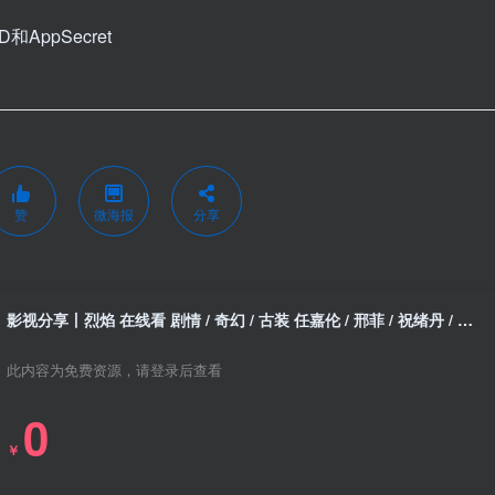
AppSecret
赞
微海报
分享
影视分享丨烈焰 在线看 剧情 / 奇幻 / 古装 任嘉伦 / 邢菲 / 祝绪丹 / 严屹宽 / 朱正廷
此内容为免费资源，请登录后查看
0
￥