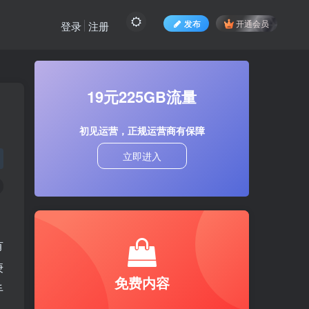
发布
开通会员
登录
注册
19元225GB流量
初见运营，正规运营商有保障
立即进入
有
庚
免费内容
手