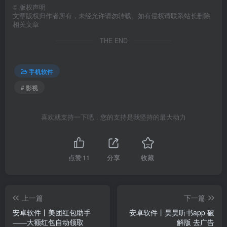
©
版权声明
文章版权归作者所有，未经允许请勿转载。如有侵权请联系站长删除
相关文章
THE END
手机软件
# 影视
喜欢就支持一下吧，您的支持是我坚持的最大动力
点赞
11
分享
收藏
上一篇
下一篇
安卓软件丨美团红包助手
安卓软件丨昊昊听书app 破
——大额红包自动领取
解版 去广告