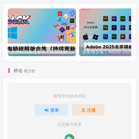
永久钻石会员专享丨电脑破解软件合集(更新至2025.4.11）
全家桶合集丨Adobe 2025全家桶 
评论
抢沙发
请登录后发表评论
登录
注册
社交账号登录