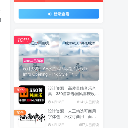
设
登录查看
国
TOP1
7305人已阅读
设计资源丨AE水墨风格标题片头模板：
Intro Opening – Ink Style Tit...
户协议
、
隐私声明
设计资源丨高质量纯音乐合
TOP2
集！330首新春国风喜庆欢庆
音效素材合集，分类整理，
4月12日
8141人已阅读
MP3格式
设计资源丨人工精选可商用
TOP3
字体包，不仅可商用，而且
超美观
4月12日
657人已阅读