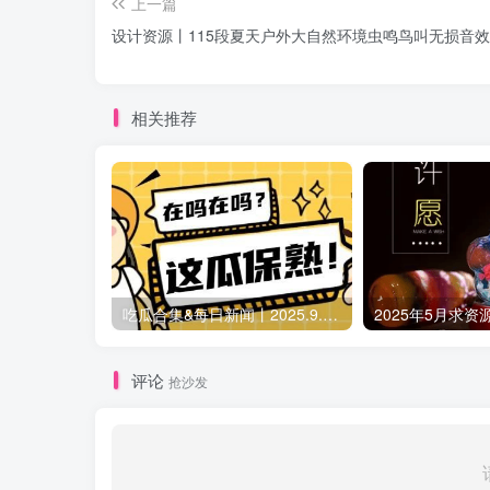
上一篇
设计资源丨115段夏天户外大自然环境虫鸣鸟叫无损音效
相关推荐
吃瓜合集&每日新闻丨2025.9.5 日更新（作者失业期间随缘更新）
2025年5月求资
评论
抢沙发