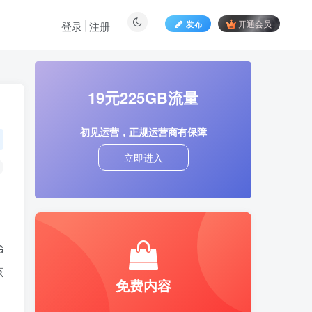
发布
开通会员
登录
注册
19元225GB流量
初见运营，正规运营商有保障
立即进入
G
该
免费内容