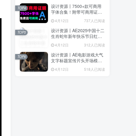
设计资源丨7500+款可商用
TOP4
字体合集！附带可商用证明
协议，分类清晰，建议收藏
4月12日
737人已阅读
使用
设计资源丨AE2025中国十二
TOP5
生肖蛇年新年快乐节日红色
喜庆LOGO模板片头
4月12日
312人已阅读
设计资源丨AE电影游戏大气
TOP6
文字标题宣传片头开场模版
Epic Cinematic Titles Trailer
4月12日
518人已阅读