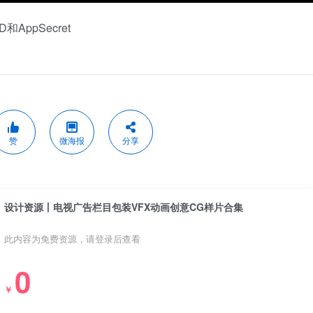
AppSecret
赞
微海报
分享
设计资源丨电视广告栏目包装VFX动画创意CG样片合集
此内容为免费资源，请登录后查看
0
￥