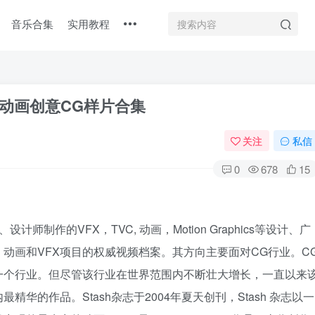
音乐合集
实用教程
X动画创意CG样片合集
关注
私信
0
678
15
师制作的VFX，TVC, 动画，Motion Graphics等设计、广
动画和VFX项目的权威视频档案。其方向主要面对CG行业。C
扫码登录
一个行业。但尽管该行业在世界范围内不断壮大增长，一直以来
华的作品。Stash杂志于2004年夏天创刊，Stash 杂志以一
使用
其它方式登录
或
注册