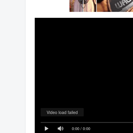
Video load failed
0:00
/
0:00