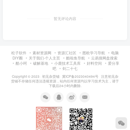
暂无评论内容
松子软件
素材资源网
资源汇社区
图欧学习导航
电脑
DIY圈
关于我们-个人主页
酷啦鱼导航
云易搜网盘搜索
酷小呵
破解基地
小鹿技术工具库
好料空间
爱分享
吧
剑二十七
Copyright © 2023 ·
初见杂货铺
·
冀ICP备2023040494号 注意
初见杂
货铺
不存储任何违法违规资源，站内任何资源均以学习技术为主，请于
下载后24小时内删除.