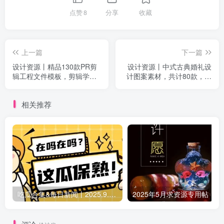
点赞
8
分享
收藏
上一篇
下一篇
设计资源丨精品130款PR剪
设计资源丨中式古典婚礼设
辑工程文件模板，剪辑学习
计图案素材，共计80款，含
拉片高质量素材
psd源文件+字体包 小红书爆
火
相关推荐
吃瓜合集&每日新闻丨2025.9.5 日更新（作者失业期间随缘更新）
2025年5月求资源专用帖