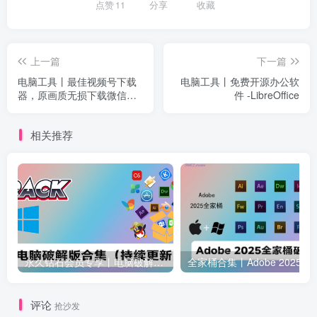
点赞
11
分享
收藏
上一篇
下一篇
电脑工具丨最佳视频号下载
电脑工具丨免费开源办公软
器，原画质无损下载微信视
件 -LibreOffice
频号工具 2024.5最新测试可
用
相关推荐
永久钻石会员专享丨电脑破解软件合集(更新至2025.4.11）
全家桶合集丨Adobe 2025全家桶 
评论
抢沙发