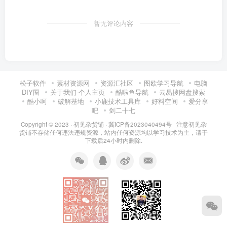
暂无评论内容
松子软件
素材资源网
资源汇社区
图欧学习导航
电脑
DIY圈
关于我们-个人主页
酷啦鱼导航
云易搜网盘搜索
酷小呵
破解基地
小鹿技术工具库
好料空间
爱分享
吧
剑二十七
Copyright © 2023 ·
初见杂货铺
·
冀ICP备2023040494号 注意
初见杂
货铺
不存储任何违法违规资源，站内任何资源均以学习技术为主，请于
下载后24小时内删除.