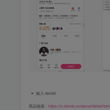
输入 itemId
商品链接：
https://m.damai.cn/damai/detail/ite