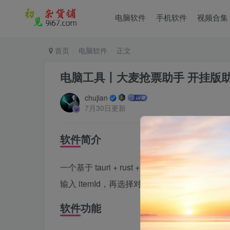
电脑软件
手机软件
视频合集
首页
电脑软件
正文
电脑工具丨大麦抢票助手 开挂版助
chujian
7月30日更新
软件简介
一个基于 tauri + rust + vue 构建的
输入 itemId，再选择对应的票档，然后点
软件功能