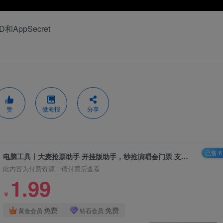
AppSecret
赞
微海报
分享
已售 6
电脑工具丨大麦抢票助手 开挂版助手，秒抢演唱会门票 支持win+mac双端
此内容为付费资源，请付费后查看
1.99
￥
免费
免费
黄金会员
钻石会员