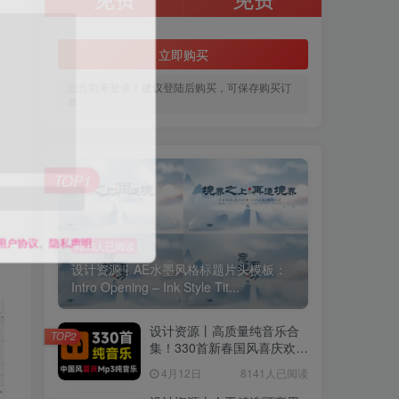
立即购买
您当前未登录！建议登陆后购买，可保存购买订
单
TOP1
用户协议
、
隐私声明
7305人已阅读
设计资源丨AE水墨风格标题片头模板：
Intro Opening – Ink Style Tit...
设计资源丨高质量纯音乐合
TOP2
集！330首新春国风喜庆欢庆
音效素材合集，分类整理，
4月12日
8141人已阅读
MP3格式