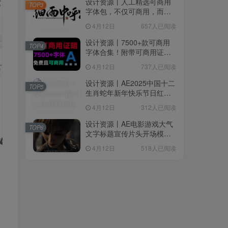
设计资源丨人工精选可商用
TOP3
字体包，不仅可商用，而且
超美观
4月12日
657人已阅读
设计资源丨7500+款可商用
TOP4
字体合集！附带可商用证明
协议，分类清晰，建议收藏
4月12日
737人已阅读
使用
设计资源丨AE2025中国十二
TOP5
生肖蛇年新年快乐节日红色
喜庆LOGO模板片头
4月12日
312人已阅读
设计资源丨AE电影游戏大气
TOP6
文字标题宣传片头开场模版
Epic Cinematic Titles Trailer
4月12日
518人已阅读