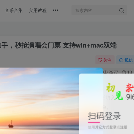
音乐合集
实用教程
手，秒抢演唱会门票 支持win+mac双端
关注
私信
0
2977
13
抢票软件，全部调用大麦的接口，目前只支持大麦平台。安装后填入 cookie
击抢票即可，不支持选座，尽量不要多次重复尝试下订单。
扫码登录
使用
其它方式登录
或
注册