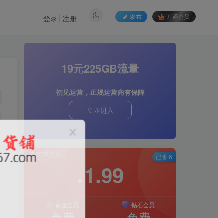
发布
开通会员
登录
注册
19元225GB流量
初见运营，正规运营商有保障
立即进入
付费资源
已售 6
，
1.99
￥
黄金会员
钻石会员
免费
免费