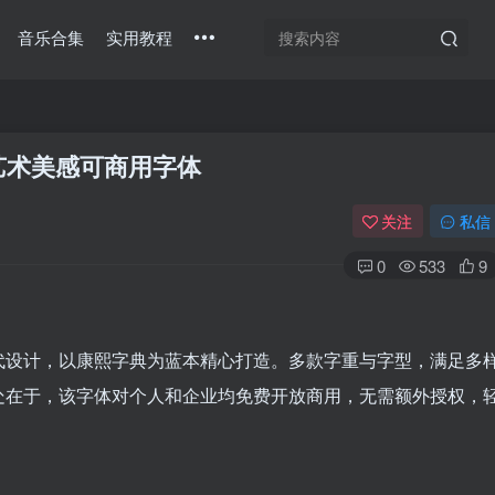
音乐合集
实用教程
艺术美感可商用字体
关注
私信
0
533
9
代设计，以康熙字典为蓝本精心打造。多款字重与字型，满足多
处在于，该字体对个人和企业均免费开放商用，无需额外授权，
扫码登录
使用
其它方式登录
或
注册