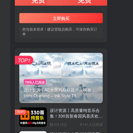
立即购买
您当前未登录！建议登陆后购买，可保存购买订
单
TOP1
用户协议
、
隐私声明
7305人已阅读
设计资源丨AE水墨风格标题片头模板：
Intro Opening – Ink Style Tit...
设计资源丨高质量纯音乐合
TOP2
集！330首新春国风喜庆欢庆
音效素材合集，分类整理，
4月12日
8141人已阅读
MP3格式