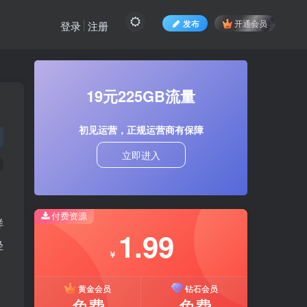
发布
开通会员
登录
注册
19元225GB流量
初见运营，正规运营商有保障
立即进入
付费资源
样
1.99
轻
￥
黄金会员
钻石会员
免费
免费