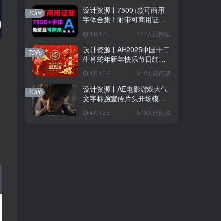
设计资源丨7500+款可商用
TOP4
字体合集！附带可商用证明
协议，分类清晰，建议收藏
4月12日
737人已阅读
使用
设计资源丨AE2025中国十二
TOP5
生肖蛇年新年快乐节日红色
喜庆LOGO模板片头
4月12日
312人已阅读
设计资源丨AE电影游戏大气
TOP6
文字标题宣传片头开场模版
Epic Cinematic Titles Trailer
4月12日
518人已阅读