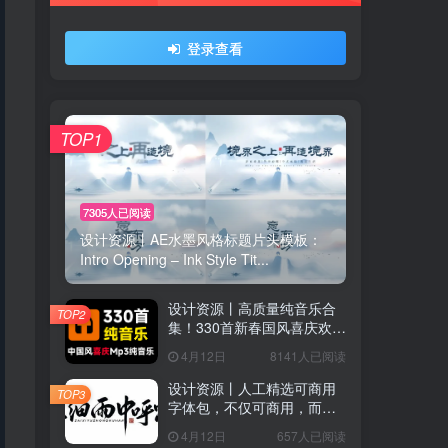
登录查看
TOP1
7305人已阅读
设计资源丨AE水墨风格标题片头模板：
Intro Opening – Ink Style Tit...
用户协议
、
隐私声明
设计资源丨高质量纯音乐合
TOP2
集！330首新春国风喜庆欢庆
音效素材合集，分类整理，
4月12日
8141人已阅读
MP3格式
设计资源丨人工精选可商用
TOP3
字体包，不仅可商用，而且
超美观
4月12日
657人已阅读