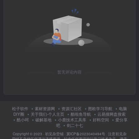
暂无评论内容
松子软件
素材资源网
资源汇社区
图欧学习导航
电脑
DIY圈
关于我们-个人主页
酷啦鱼导航
云易搜网盘搜索
酷小呵
破解基地
小鹿技术工具库
好料空间
爱分享
吧
剑二十七
Copyright © 2023 ·
初见杂货铺
·
冀ICP备2023040494号 注意
初见杂
货铺
不存储任何违法违规资源，站内任何资源均以学习技术为主，请于