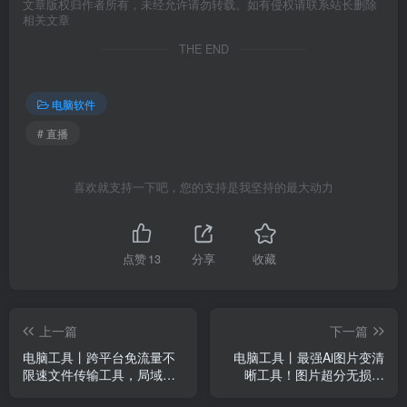
文章版权归作者所有，未经允许请勿转载。如有侵权请联系站长删除
相关文章
THE END
电脑软件
# 直播
喜欢就支持一下吧，您的支持是我坚持的最大动力
点赞
13
分享
收藏
上一篇
下一篇
电脑工具丨跨平台免流量不
电脑工具丨最强Ai图片变清
限速文件传输工具，局域网
晰工具！图片超分无损放
文件传输工具，支持多设备
大，可批量，无限制汉化版