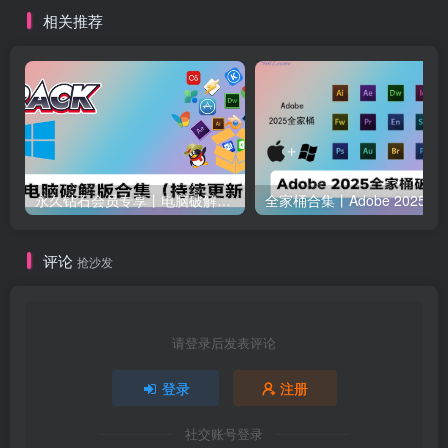
Upscayl
相关推荐
永久钻石会员专享丨电脑破解软件合集(更新至2025.4.11）
全家桶合集丨Adobe 2025全家桶 
评论
抢沙发
请登录后发表评论
登录
注册
社交账号登录