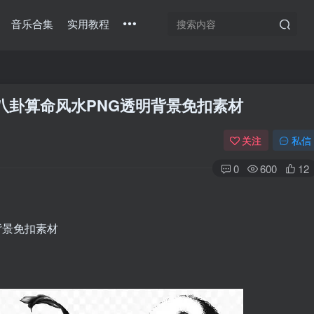
音乐合集
实用教程
八卦算命风水PNG透明背景免扣素材
关注
私信
0
600
12
背景免扣素材
扫码登录
使用
其它方式登录
或
注册