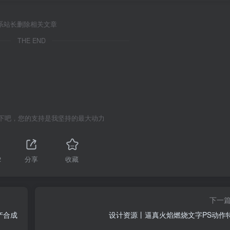
系站长删除相关文章
THE END
下吧，您的支持是我坚持的最大动力
2
分享
收藏
下一
产合成
设计资源丨逼真火焰燃烧文字PS动作