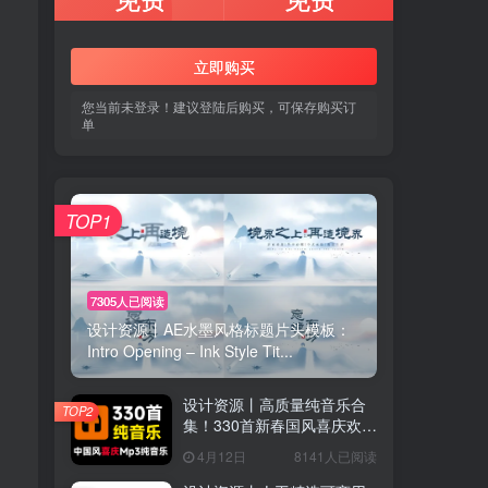
立即购买
您当前未登录！建议登陆后购买，可保存购买订
单
TOP1
用户协议
、
隐私声明
7305人已阅读
设计资源丨AE水墨风格标题片头模板：
Intro Opening – Ink Style Tit...
设计资源丨高质量纯音乐合
TOP2
集！330首新春国风喜庆欢庆
音效素材合集，分类整理，
4月12日
8141人已阅读
MP3格式