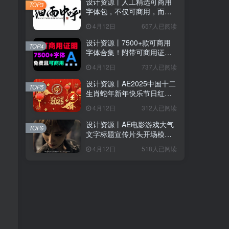
设计资源丨人工精选可商用
TOP3
字体包，不仅可商用，而且
超美观
4月12日
657人已阅读
设计资源丨7500+款可商用
TOP4
字体合集！附带可商用证明
协议，分类清晰，建议收藏
4月12日
737人已阅读
使用
设计资源丨AE2025中国十二
TOP5
生肖蛇年新年快乐节日红色
喜庆LOGO模板片头
4月12日
312人已阅读
设计资源丨AE电影游戏大气
TOP6
文字标题宣传片头开场模版
Epic Cinematic Titles Trailer
4月12日
518人已阅读