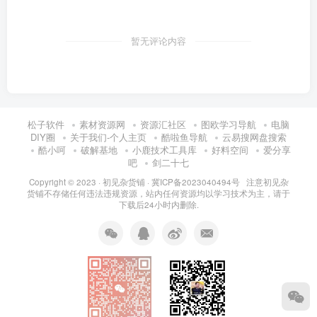
暂无评论内容
松子软件
素材资源网
资源汇社区
图欧学习导航
电脑
DIY圈
关于我们-个人主页
酷啦鱼导航
云易搜网盘搜索
酷小呵
破解基地
小鹿技术工具库
好料空间
爱分享
吧
剑二十七
Copyright © 2023 ·
初见杂货铺
·
冀ICP备2023040494号 注意
初见杂
货铺
不存储任何违法违规资源，站内任何资源均以学习技术为主，请于
下载后24小时内删除.