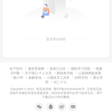
暂无评论内容
松子软件
素材资源网
资源汇社区
图欧学习导航
电脑
DIY圈
关于我们-个人主页
酷啦鱼导航
云易搜网盘搜索
酷小呵
破解基地
小鹿技术工具库
好料空间
爱分享
吧
剑二十七
Copyright © 2023 ·
初见杂货铺
·
冀ICP备2023040494号 注意
初见杂
货铺
不存储任何违法违规资源，站内任何资源均以学习技术为主，请于
下载后24小时内删除.