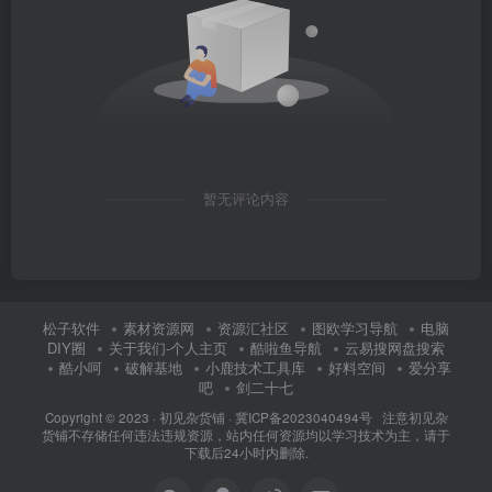
暂无评论内容
松子软件
素材资源网
资源汇社区
图欧学习导航
电脑
DIY圈
关于我们-个人主页
酷啦鱼导航
云易搜网盘搜索
酷小呵
破解基地
小鹿技术工具库
好料空间
爱分享
吧
剑二十七
Copyright © 2023 ·
初见杂货铺
·
冀ICP备2023040494号 注意
初见杂
货铺
不存储任何违法违规资源，站内任何资源均以学习技术为主，请于
下载后24小时内删除.