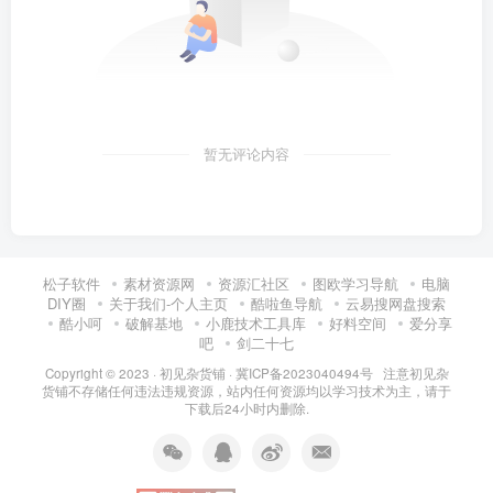
暂无评论内容
松子软件
素材资源网
资源汇社区
图欧学习导航
电脑
DIY圈
关于我们-个人主页
酷啦鱼导航
云易搜网盘搜索
酷小呵
破解基地
小鹿技术工具库
好料空间
爱分享
吧
剑二十七
Copyright © 2023 ·
初见杂货铺
·
冀ICP备2023040494号 注意
初见杂
货铺
不存储任何违法违规资源，站内任何资源均以学习技术为主，请于
下载后24小时内删除.