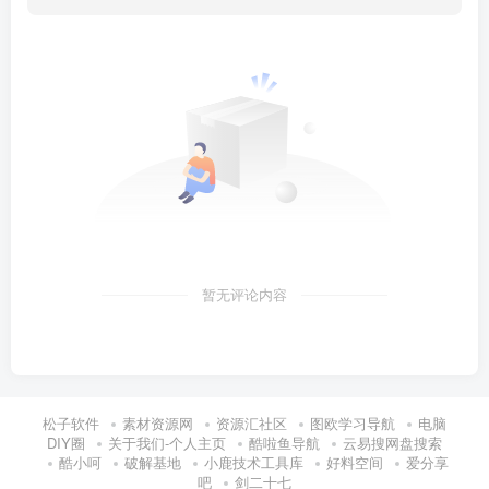
暂无评论内容
松子软件
素材资源网
资源汇社区
图欧学习导航
电脑
DIY圈
关于我们-个人主页
酷啦鱼导航
云易搜网盘搜索
酷小呵
破解基地
小鹿技术工具库
好料空间
爱分享
吧
剑二十七