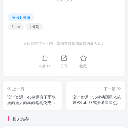
THE END
设计资源
# psd
# 笔刷
喜欢就支持一下吧，您的支持是我坚持的最大动力
点赞
14
分享
收藏
上一篇
下一篇
设计资源丨45款逼真下雨水
设计资源丨35款动画星光笔
滴雨滴大雨暴雨笔刷免费分
刷PS abr格式卡通星星点缀
享下载
免费分享下载
相关推荐