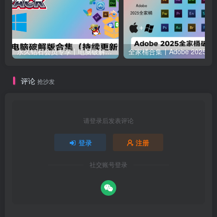
永久钻石会员专享丨电脑破解软件合集(更新至2025.4.11）
全家桶合集丨Adobe 2025全家桶 
评论
抢沙发
请登录后发表评论
登录
注册
社交账号登录