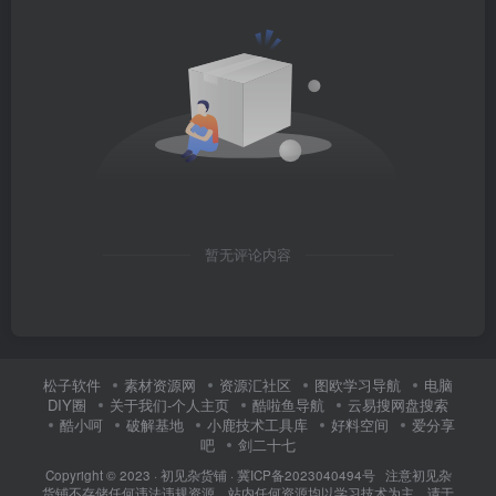
暂无评论内容
松子软件
素材资源网
资源汇社区
图欧学习导航
电脑
DIY圈
关于我们-个人主页
酷啦鱼导航
云易搜网盘搜索
酷小呵
破解基地
小鹿技术工具库
好料空间
爱分享
吧
剑二十七
Copyright © 2023 ·
初见杂货铺
·
冀ICP备2023040494号 注意
初见杂
货铺
不存储任何违法违规资源，站内任何资源均以学习技术为主，请于