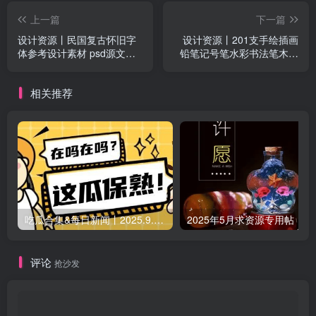
上一篇
下一篇
设计资源丨民国复古怀旧字
设计资源丨201支手绘插画
体参考设计素材 psd源文件
铅笔记号笔水彩书法笔木炭
可编辑
粉笔绘画效果Ai矢量笔刷
相关推荐
吃瓜合集&每日新闻丨2025.9.5 日更新（作者失业期间随缘更新）
2025年5月求资源专用帖
评论
抢沙发