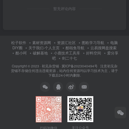
暂无评论内容
松子软件
素材资源网
资源汇社区
图欧学习导航
电脑
DIY圈
关于我们-个人主页
酷啦鱼导航
云易搜网盘搜索
酷小呵
破解基地
小鹿技术工具库
好料空间
爱分享
吧
剑二十七
Copyright © 2023 ·
初见杂货铺
·
冀ICP备2023040494号 注意
初见杂
货铺
不存储任何违法违规资源，站内任何资源均以学习技术为主，请于
下载后24小时内删除.
关注公众号
扫码加微信