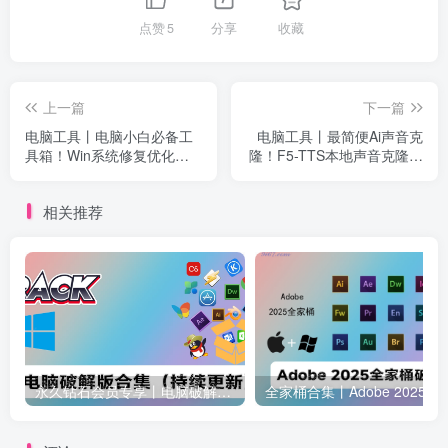
点赞
5
分享
收藏
上一篇
下一篇
电脑工具丨电脑小白必备工
电脑工具丨最简便Ai声音克
具箱！Win系统修复优化工
隆！F5-TTS本地声音克隆软
具，内置100+款修复功能
件，一键克隆自己声音生成
FixWin 11
相关推荐
永久钻石会员专享丨电脑破解软件合集(更新至2025.4.11）
全家桶合集丨Adobe 2025全家桶 