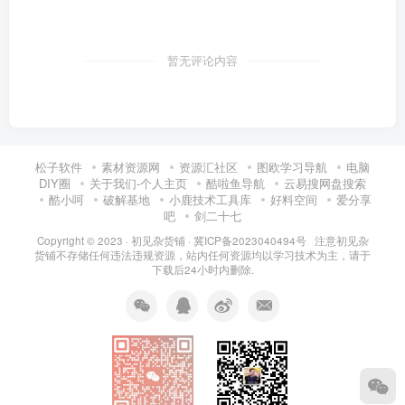
暂无评论内容
松子软件
素材资源网
资源汇社区
图欧学习导航
电脑
DIY圈
关于我们-个人主页
酷啦鱼导航
云易搜网盘搜索
酷小呵
破解基地
小鹿技术工具库
好料空间
爱分享
吧
剑二十七
Copyright © 2023 ·
初见杂货铺
·
冀ICP备2023040494号 注意
初见杂
货铺
不存储任何违法违规资源，站内任何资源均以学习技术为主，请于
下载后24小时内删除.