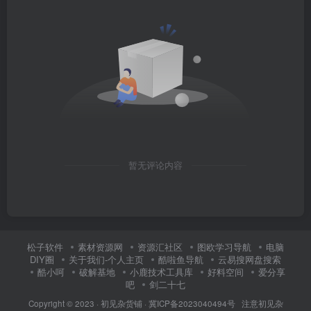
暂无评论内容
松子软件
素材资源网
资源汇社区
图欧学习导航
电脑
DIY圈
关于我们-个人主页
酷啦鱼导航
云易搜网盘搜索
酷小呵
破解基地
小鹿技术工具库
好料空间
爱分享
吧
剑二十七
Copyright © 2023 ·
初见杂货铺
·
冀ICP备2023040494号 注意
初见杂