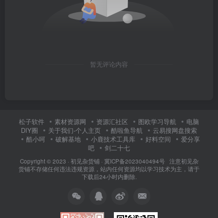
暂无评论内容
松子软件
素材资源网
资源汇社区
图欧学习导航
电脑
DIY圈
关于我们-个人主页
酷啦鱼导航
云易搜网盘搜索
酷小呵
破解基地
小鹿技术工具库
好料空间
爱分享
吧
剑二十七
Copyright © 2023 ·
初见杂货铺
·
冀ICP备2023040494号 注意
初见杂
货铺
不存储任何违法违规资源，站内任何资源均以学习技术为主，请于
下载后24小时内删除.