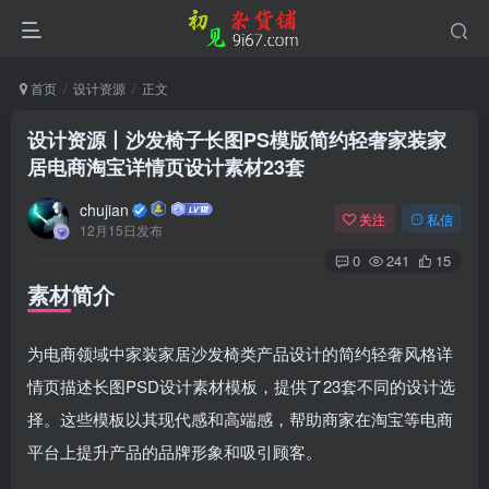
首页
设计资源
正文
设计资源丨沙发椅子长图PS模版简约轻奢家装家
居电商淘宝详情页设计素材23套
chujian
关注
私信
12月15日发布
0
241
15
素材简介
为电商领域中家装家居沙发椅类产品设计的简约轻奢风格详
登录
情页描述长图PSD设计素材模板，提供了23套不同的设计选
没有账号？立即注册
择。这些模板以其现代感和高端感，帮助商家在淘宝等电商
平台上提升产品的品牌形象和吸引顾客。
用户名或邮箱