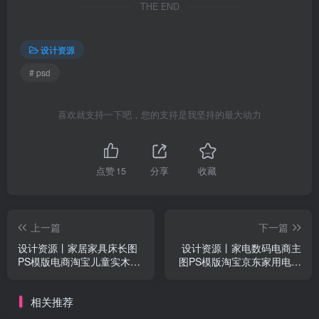
THE END
设计资源
# psd
喜欢就支持一下吧，您的支持是我坚持的最大动力
点赞
15
分享
收藏
上一篇
下一篇
设计资源丨家居家具床长图
设计资源丨家电数码电商主
PS模版电商淘宝儿童实木床
图PS模版淘宝京东家用电器
详情页设计素材19套
小家电活动首图边框设计素
材102款
相关推荐