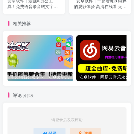
安卓软件丨最强Ai办公工
安卓软件丨一起看app 纯粹
具！免费语音录音转文字神
的观影体验 高清在线看 无广
器，还支持对话同声翻译 出
告
国必备
相关推荐
永久钻石会员专享丨安卓破解软件合集(更新至2025.4.11）
安卓软
评论
抢沙发
请登录后发表评论
登录
注册