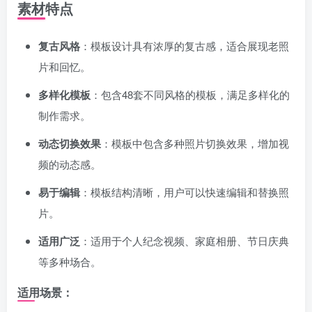
素材特点
登录密码
找回密码
|
免密登录
记住登录
复古风格
：模板设计具有浓厚的复古感，适合展现老照
片和回忆。
登录
多样化模板
：包含48套不同风格的模板，满足多样化的
社交账号登录
制作需求。
动态切换效果
：模板中包含多种照片切换效果，增加视
使用社交账号登录即表示同意
用户协议
、
隐私声明
频的动态感。
易于编辑
：模板结构清晰，用户可以快速编辑和替换照
片。
适用广泛
：适用于个人纪念视频、家庭相册、节日庆典
等多种场合。
适用场景：