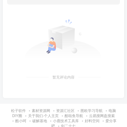
暂无评论内容
松子软件
素材资源网
资源汇社区
图欧学习导航
电脑
DIY圈
关于我们-个人主页
酷啦鱼导航
云易搜网盘搜索
酷小呵
破解基地
小鹿技术工具库
好料空间
爱分享
吧
剑二十七