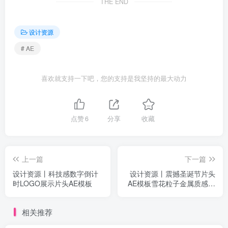
THE END
设计资源
# AE
喜欢就支持一下吧，您的支持是我坚持的最大动力
点赞
6
分享
收藏
上一篇
下一篇
设计资源丨科技感数字倒计
设计资源丨震撼圣诞节片头
时LOGO展示片头AE模板
AE模板雪花粒子金属质感文
字标题 Magic Christmas
2025
相关推荐