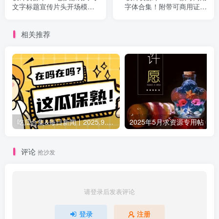
文字标题宣传片头开场模版
字体合集！附带可商用证明
Epic Cinematic Titles Trailer
协议，分类清晰，建议收藏
使用
相关推荐
吃瓜合集&每日新闻丨2025.9.5 日更新（作者失业期间随缘更新）
2025年5月求资源专用帖
评论
抢沙发
请登录后发表评论
登录
注册