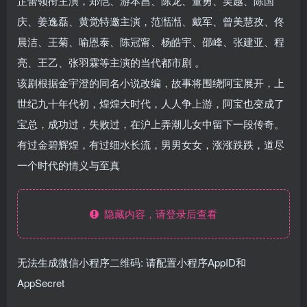
芷蕾
领衔主演，
郑恺
、
游本昌
、
陈龙
、
董勇
、
吴越
、
陈国
庆
、
姜逸磊
、
黄觉
特邀主演，
范湉湉
、
戴军
、
曾美慧孜
、
佟
晨洁
、
王菊
、
喻恩泰
、
陈冠甯
、
杨皓宇
、
邵峰
、
张建亚
、
程
亮
、
王乙
、
张羽霖
等主演的当代都市剧
。
该剧根据
金宇澄
的同名小说改编，故事将围绕阿宝展开，上
世纪九十年代初，煌煌大时代，人人争上游，阿宝也变成了
宝总，成功过，失败过，在沪上弄潮儿女中留下一段传奇。
有过金碧辉煌，有过细水长流，男男女女，涨涨跌跌，道尽
一个时代的情义与至真
隐藏内容，请登录后查看
无法生成微信小程序二维码: 请配置小程序AppID和
AppSecret