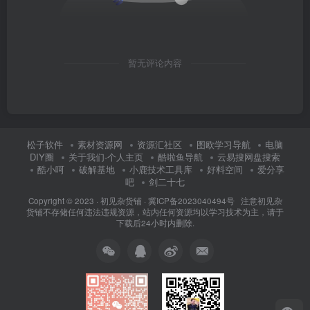
暂无评论内容
松子软件
素材资源网
资源汇社区
图欧学习导航
电脑
DIY圈
关于我们-个人主页
酷啦鱼导航
云易搜网盘搜索
酷小呵
破解基地
小鹿技术工具库
好料空间
爱分享
吧
剑二十七
Copyright © 2023 ·
初见杂货铺
·
冀ICP备2023040494号 注意
初见杂
货铺
不存储任何违法违规资源，站内任何资源均以学习技术为主，请于
下载后24小时内删除.