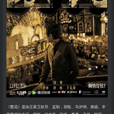
《繁花》是由
王家卫
执导、监制，
胡歌
、
马伊琍
、
唐嫣
、
辛