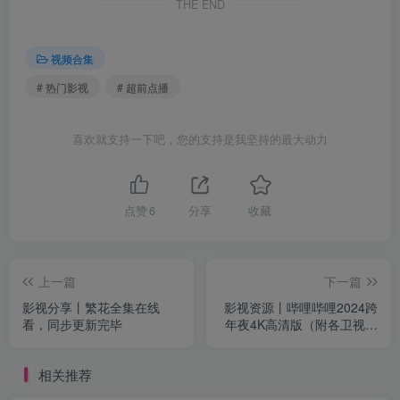
THE END
视频合集
# 热门影视
# 超前点播
喜欢就支持一下吧，您的支持是我坚持的最大动力
点赞
6
分享
收藏
上一篇
下一篇
影视分享丨繁花全集在线
影视资源丨哔哩哔哩2024跨
看，同步更新完毕
年夜4K高清版（附各卫视跨
年晚会合集）
相关推荐