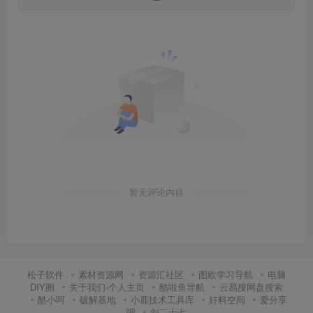
暂无评论内容
松子软件
素材资源网
资源汇社区
图欧学习导航
电脑
DIY圈
关于我们-个人主页
酷啦鱼导航
云易搜网盘搜索
酷小呵
破解基地
小鹿技术工具库
好料空间
爱分享
吧
剑二十七