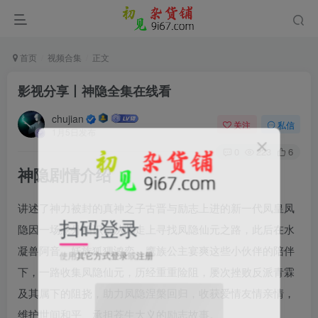
首页
视频合集
正文
影视分享丨神隐全集在线看
chujian
关注
私信
1月5日发布
0
223
6
神隐剧情介绍
讲述了神力被封的真神之子古晋与励志上进的新一代凤皇凤
扫码登录
隐因一场意外相识，从此走上寻找凤隐仙元之路，此后在水
凝兽阿音、妖族狐狸鸿奕、鹰族公主宴爽这些小伙伴的陪伴
使用
其它方式登录
或
注册
下，一路收集凤隐仙元，历经重重险阻，屡次挫败反派青霖
及其属下的阻挠，助力凤隐涅槃回归，收获爱情友情亲情，
维护世间和平、承担苍生大义的励志故事。