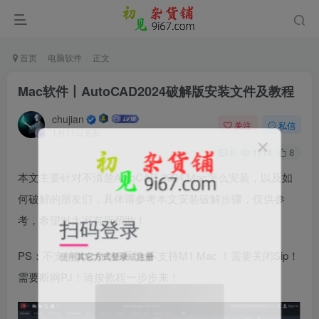
首页
电脑软件
正文
Mac软件丨AutoCAD2024破解版安装文件及教程
chujian
关注
私信
1月11日更新
0
1714
8
本文主要针对不清楚AutoCAD 2024 Mac怎么安装，以及如
何破解的朋友们，具体请参考本文安装破解步骤，仅供参
考，希望对大家有所帮助！
扫码登录
PS：不支持MacOS13系统 不支持M1 Mac ！需要关闭Sip！
使用
其它方式登录
或
注册
需要断网PJ！请按教程一步步来！