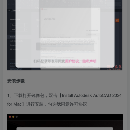
关注公众号后发送
获取验证码
“验证码”
请输入验证码
登录
安装步骤
扫码登录即表示同意
用户协议
、
隐私声明
1、下载打开镜像包，双击【Install
Autodesk AutoCAD 2024
for Mac
】进行安装，勾选我同意许可协议