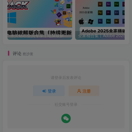
永久钻石会员专享丨电脑破解软件合集(更新至2025.4.11）
全家桶合集丨Adobe 2025全家桶 
评论
抢沙发
请登录后发表评论
登录
注册
社交账号登录