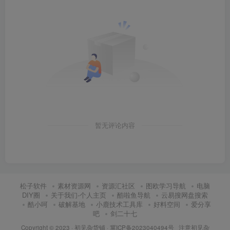
暂无评论内容
松子软件
素材资源网
资源汇社区
图欧学习导航
电脑
DIY圈
关于我们-个人主页
酷啦鱼导航
云易搜网盘搜索
酷小呵
破解基地
小鹿技术工具库
好料空间
爱分享
吧
剑二十七
Copyright © 2023 ·
初见杂货铺
·
冀ICP备2023040494号 注意
初见杂