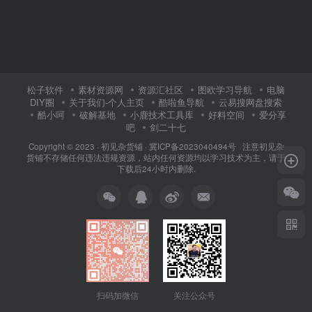
松子软件
素材资源网
资源汇社区
图欧学习导航
电脑
DIY圈
关于我们-个人主页
酷啦鱼导航
云易搜网盘搜索
酷小呵
破解基地
小鹿技术工具库
好料空间
爱分享
吧
剑二十七
Copyright © 2023 ·
初见杂货铺
·
冀ICP备2023040494号 注意
初见杂
货铺
不存储任何违法违规资源，站内任何资源均以学习技术为主，请于
下载后24小时内删除.
关注公众号
扫码加微信